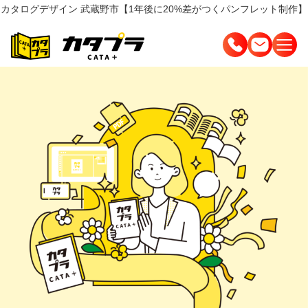
カタログデザイン 武蔵野市【1年後に20%差がつくパンフレット制作】