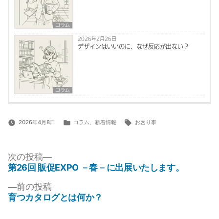
コラム
2026年2月26日
デザインはいいのに、なぜ反応が出ない？
コラム
カ
タ
2026年4月8日
コラム
、
新着情報
お困り事
テ
グ:
ゴ
投
リ
次
次の投稿
ー:
の
第26回 販促EXPO －春－に出展いたします。
稿
投
ナ
前
前の投稿
稿:
の
育つカタログとは何か？
ビ
投
稿: