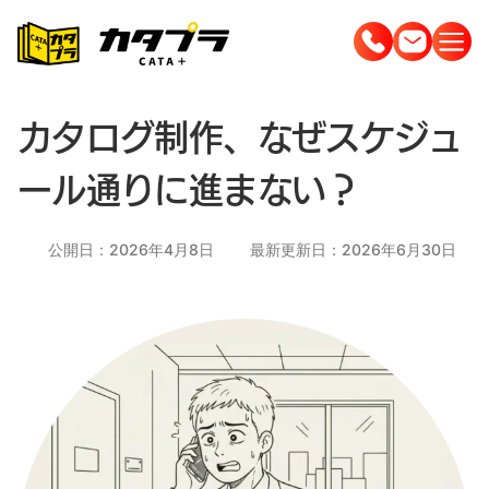
コ
ン
テ
ン
カタログ制作、なぜスケジュ
ツ
へ
ール通りに進まない？
ス
キ
公開日：2026年4月8日
最新更新日：2026年6月30日
ッ
プ