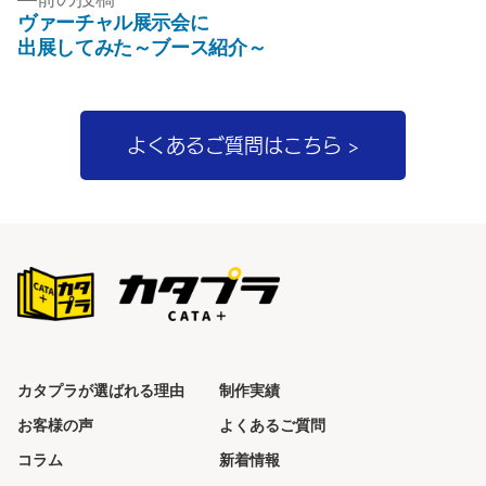
ゲ
の
ヴァーチャル展示会に
投
ー
出展してみた～ブース紹介～
稿:
シ
ョ
よくあるご質問はこちら >
ン
カタプラが選ばれる理由
制作実績
お客様の声
よくあるご質問
コラム
新着情報