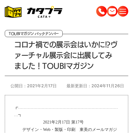
コ
ン
テ
ン
ツ
コロナ禍での展示会はいかに!?ヴ
へ
ァーチャル展示会に出展してみ
ス
キ
ました！TOUBIマガジン
ッ
プ
公開日：2021年2月17日
最新更新日：2024年11月26日
┏………………………………………………………………
…┓
2021年2月17日 第17号
デザイン・Web・製版・印刷 東美のメールマガジ