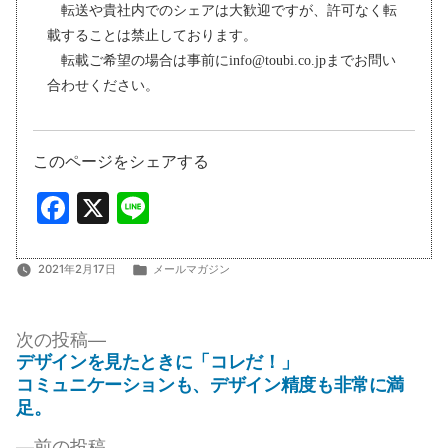
転送や貴社内でのシェアは大歓迎ですが、許可なく転
載することは禁止しております。
転載ご希望の場合は事前にinfo@toubi.co.jpまでお問い
合わせください。
このページをシェアする
Facebook
X
Line
カ
2021年2月17日
メールマガジン
テ
ゴ
投
リ
次
次の投稿
ー:
の
デザインを見たときに「コレだ！」
稿
投
コミュニケーションも、デザイン精度も非常に満
ナ
稿:
足。
ビ
前
前の投稿