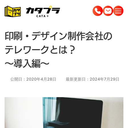
コ
ン
テ
ン
印刷・デザイン制作会社の
ツ
へ
テレワークとは？
ス
～導入編～
キ
ッ
プ
公開日：2020年4月28日
最新更新日：2024年7月29日