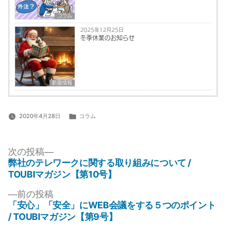
コラム
2025年12月25日
冬季休業のお知らせ
新着情報
カ
2020年4月28日
コラム
テ
ゴ
投
リ
次
次の投稿
ー:
の
弊社のテレワークに関する取り組みについて /
稿
投
TOUBIマガジン【第10号】
ナ
稿:
前
前の投稿
ビ
の
「安心」「安全」にWEB会議をする５つのポイント
ゲ
投
/ TOUBIマガジン【第9号】