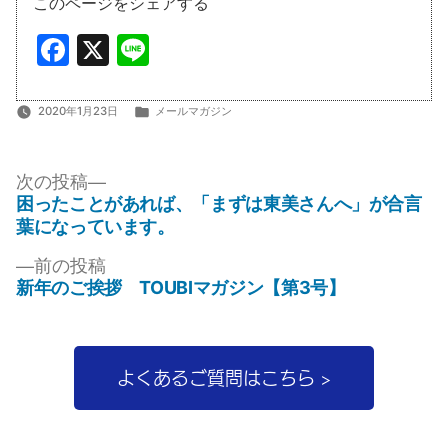
このページをシェアする
Facebook
X
Line
カ
2020年1月23日
メールマガジン
テ
ゴ
投
リ
次
次の投稿
ー:
の
困ったことがあれば、「まずは東美さんへ」が合言
稿
投
葉になっています。
ナ
稿:
前
前の投稿
ビ
の
新年のご挨拶 TOUBIマガジン【第3号】
ゲ
投
稿:
ー
シ
よくあるご質問はこちら >
ョ
ン