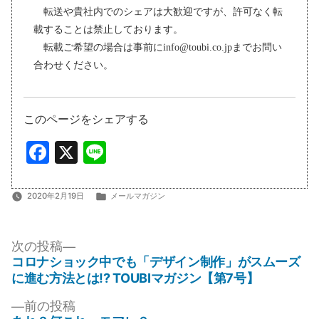
転送や貴社内でのシェアは大歓迎ですが、許可なく転
載することは禁止しております。
転載ご希望の場合は事前にinfo@toubi.co.jpまでお問い
合わせください。
このページをシェアする
Facebook
X
Line
カ
2020年2月19日
メールマガジン
テ
ゴ
投
リ
次
次の投稿
ー:
の
コロナショック中でも「デザイン制作」がスムーズ
稿
投
に進む方法とは!? TOUBIマガジン【第7号】
ナ
稿:
前
前の投稿
ビ