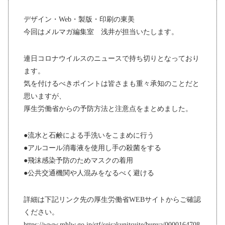
デザイン・Web・製版・印刷の東美
今回はメルマガ編集室 浅井が担当いたします。
連日コロナウイルスのニュースで持ち切りとなっており
ます。
気を付けるべきポイントは皆さまも重々承知のことだと
思いますが、
厚生労働省からの予防方法と注意点をまとめました。
●流水と石鹸による手洗いをこまめに行う
●アルコール消毒液を使用し手の殺菌をする
●飛沫感染予防のためマスクの着用
●公共交通機関や人混みをなるべく避ける
詳細は下記リンク先の厚生労働省WEBサイトからご確認
ください。
https://www.mhlw.go.jp/stf/seisakunitsuite/bunya/0000164708