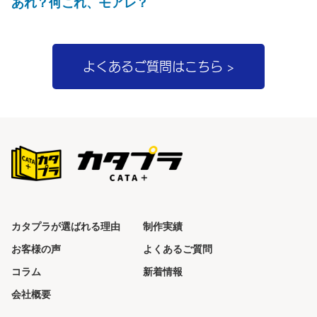
の
あれ？何これ、モアレ？
ゲ
投
稿:
ー
シ
よくあるご質問はこちら >
ョ
ン
カタプラが選ばれる理由
制作実績
お客様の声
よくあるご質問
コラム
新着情報
会社概要