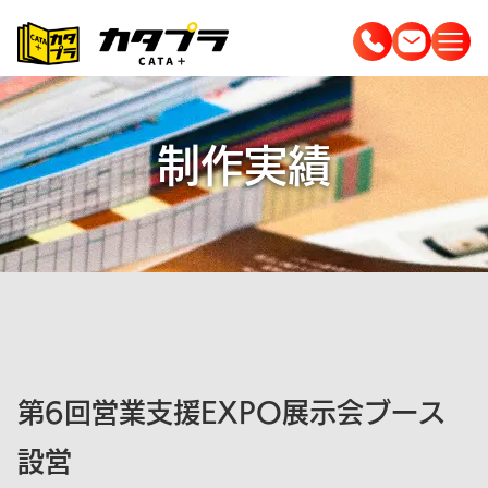
コ
ン
テ
ン
ツ
制作実績
へ
ス
キ
ッ
プ
第6回営業支援EXPO展示会ブース
設営