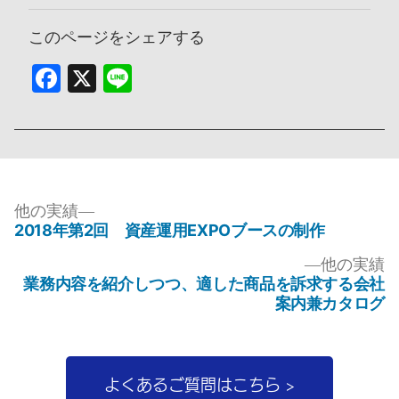
このページをシェアする
Facebook
X
Line
投
他
他の実績
2018年第2回 資産運用EXPOブースの制作
の
稿
実
ナ
他の実績
績
業務内容を紹介しつつ、適した商品を訴求する会社
ビ
案内兼カタログ
ゲ
ー
シ
よくあるご質問はこちら >